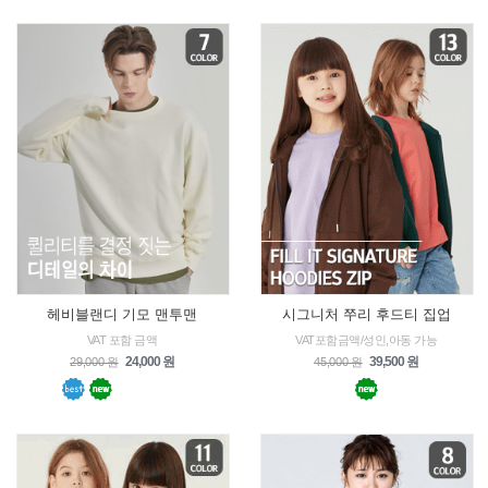
헤비블랜디 기모 맨투맨
시그니처 쭈리 후드티 집업
VAT 포함 금액
VAT포함금액/성인,아동 가능
24,000 원
39,500 원
29,000 원
45,000 원