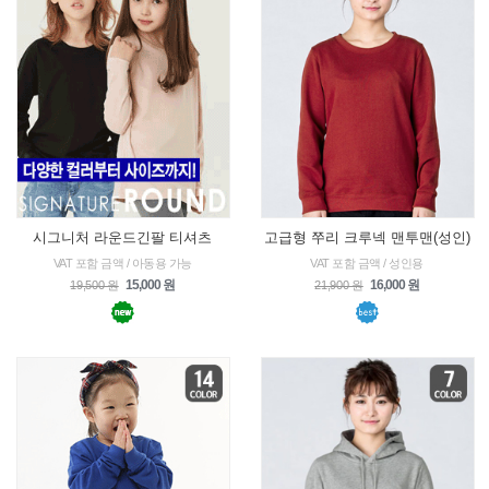
시그니처 라운드긴팔 티셔츠
고급형 쭈리 크루넥 맨투맨(성인)
VAT 포함 금액 / 아동용 가능
VAT 포함 금액 / 성인용
15,000 원
16,000 원
19,500 원
21,900 원