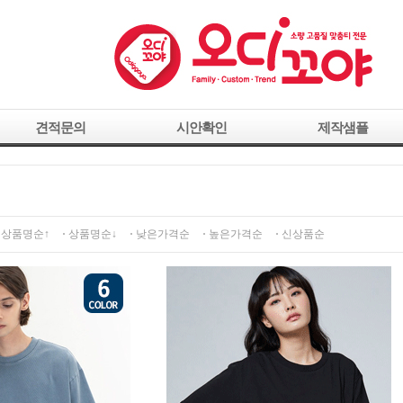
견적문의
시안확인
제작샘플
상품명순↑
상품명순↓
낮은가격순
높은가격순
신상품순