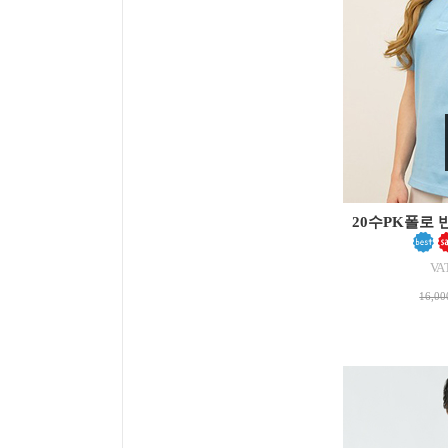
20수PK폴로 
VA
16,0