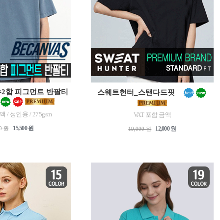
수2합 피그먼트 반팔티
스웨트헌터_스탠다드핏
 / 성인용 / 275gsm
VAT 포함 금액
15,500 원
00 원
12,000 원
19,000 원