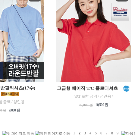
반팔티셔츠(17수)
고급형 베이직 T/C 폴로티셔츠
VAT 포함 금액 / 성인용 /
함 금액 / 성인용
10,500 원
20,000 원
9,000 원
00 원
1
2
3
4
5
6
7
8
9