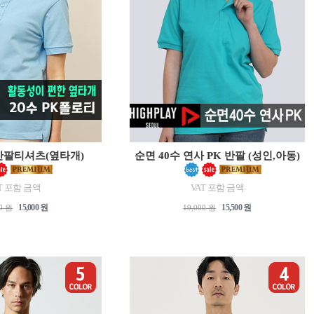
반팔티셔츠(옆타개)
순면 40수 연사 PK 반팔 (성인,아동)
T 포함 금액
VAT 포함 금액
15,000 원
15,500 원
00 원
19,000 원