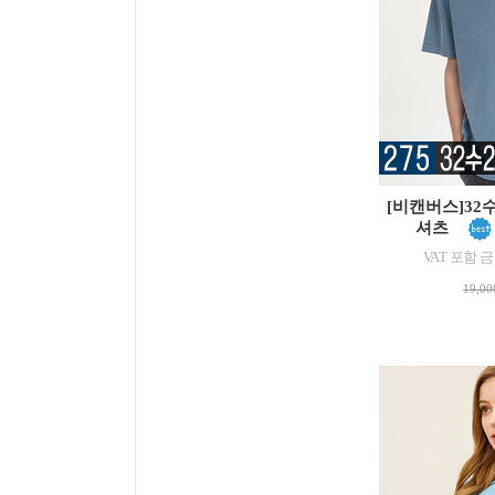
[비캔버스]32
셔츠
VAT 포함 금액
19,0