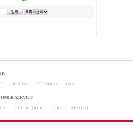
RD
CE
REVIEW
PORTFOLIO
Q&A
TOMER SERVICE
AGE
ORDER CHECK
CART
WISH LIST