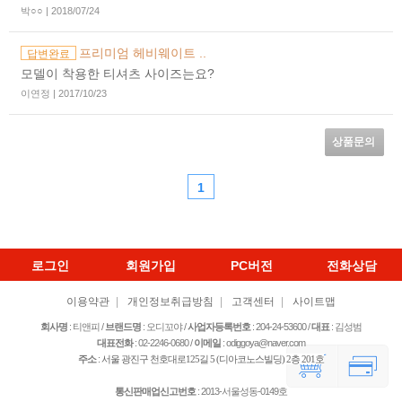
박○○ | 2018/07/24
프리미엄 헤비웨이트 ..
답변완료
모델이 착용한 티셔츠 사이즈는요?
이연정 | 2017/10/23
상품문의
1
로그인
회원가입
PC버전
전화상담
이용약관
|
개인정보취급방침
|
고객센터
|
사이트맵
회사명
: 티앤피 /
브랜드명
: 오디꼬야 /
사업자등록번호
: 204-24-53600
/
대표
: 김성범
대표전화
: 02-2246-0680 /
이메일
: odiggoya@naver.com
주소
:
서울 광진구 천호대로125길 5­ (디아코노스빌딩) 2층 201호
통신판매업신고번호
: 2013-서울성동-0149호